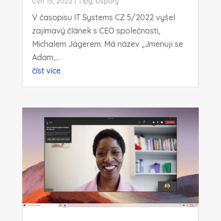
Čvn 15, 2022
|
Tipy
,
Úspory
V časopisu IT Systems CZ 5/2022 vyšel
zajímavý článek s CEO společnosti,
Michalem Jägerem. Má název „Jmenuji se
Adam,...
číst více