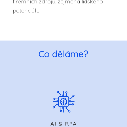
firemních zdrojů, zejména lidského
potenciálu.
Co děláme?
AI & RPA