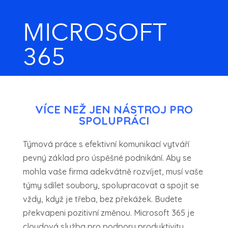
MICROSOFT
365
VÍCE NEŽ JEN NÁSTROJ PRO
SPOLUPRÁCI
Týmová práce s efektivní komunikací vytváří
pevný základ pro úspěšné podnikání. Aby se
mohla vaše firma adekvátně rozvíjet, musí vaše
týmy sdílet soubory, spolupracovat a spojit se
vždy, když je třeba, bez překážek. Budete
překvapeni pozitivní změnou. Microsoft 365 je
cloudová služba pro podporu produktivity,