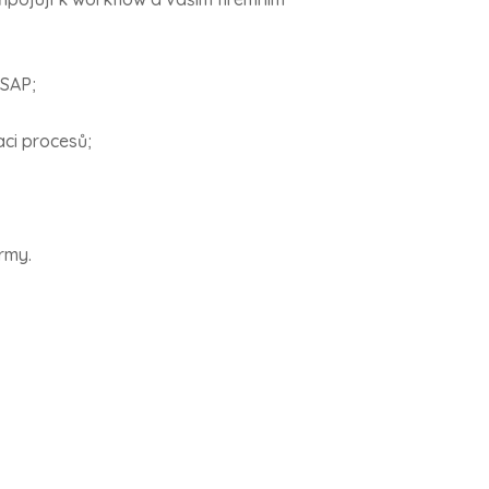
 SAP;
aci procesů;
rmy.