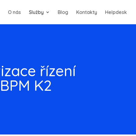
O nás
Služby
Blog
Kontakty
Helpdesk
zace řízení
 BPM K2