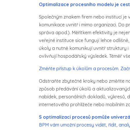
Optimalizace procesního modelu je cest
Společným znakem firem nebo institucí je v
komunikace uvnitř i mimo organizaci. Do pr
správa apod.). Měřítkem efektivity je nejen
veřejné instituce sice fungují lehce odlišně
úkoly a nutně komunikují uvnitř struktury 
ovlivňují hospodářský výsledek. Téměř všec
Změňte přístup k úkolům a procesům. Začně
Odstraňte zbytečné kroky nebo změňte na
způsob předávání úkolů a aktualizovaných
nabídek, personálních dokladů, výkresů, do
internetového prohlížeče nebo mobilním zař
S optimalizaci procesů pomůže univerzá
BPM vám umožní procesy vidět, řídit, analy