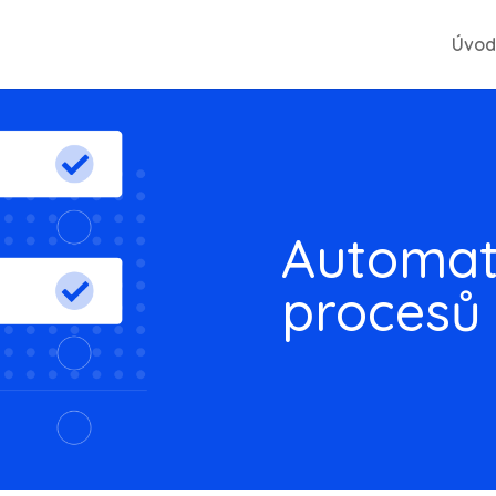
Úvod
Automati
procesů