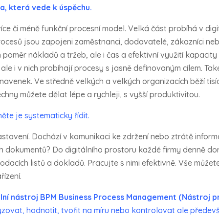
a, která vede k úspěchu.
íce či méně funkční procesní model. Velká část probíhá v dig
ocesů jsou zapojeni zaměstnanci, dodavatelé, zákazníci nebo 
 poměr nákladů a tržeb, ale i čas a efektivní využití kapacity
, ale i v nich probíhají procesy s jasně definovaným cílem. Tak
i navenek. Ve středně velkých a velkých organizacích běží tisí
hny můžete dělat lépe a rychleji, s vyšší produktivitou.
te je systematicky řídit.
stavení. Dochází v komunikaci ke zdržení nebo ztrátě info
 dokumentů? Do digitálního prostoru každé firmy denně dor
dacích listů a dokladů. Pracujte s nimi efektivně. Vše můžete
ízení.
lní nástroj BPM Business Process Management (Nástroj pr
zovat, hodnotit, tvořit na míru nebo kontrolovat ale předevš