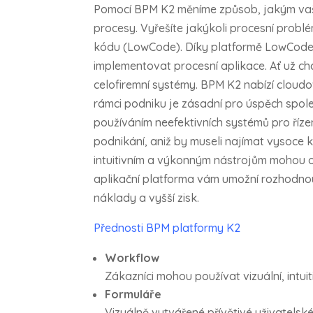
Pomocí BPM K2 měníme způsob, jakým vaše 
procesy. Vyřešíte jakýkoli procesní problé
kódu (LowCode). Díky platformě LowCode B
implementovat procesní aplikace. Ať už ch
celofiremní systémy. BPM K2 nabízí cloudov
rámci podniku je zásadní pro úspěch spole
používáním neefektivních systémů pro říze
podnikání, aniž by museli najímat vysoc
intuitivním a výkonným nástrojům mohou or
aplikační platforma vám umožní rozhodnou
náklady a vyšší zisk.
Přednosti BPM platformy K2
Workflow
Zákazníci mohou používat vizuální, intui
Formuláře
Vizuálně vytvářené přívětivé uživatelsk