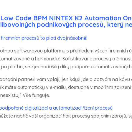
í Low Code BPM NINTEX K2 Automation O
libovolných podnikových procesů, který n
 firemních procesů to platí dvojnásobně!
notnou softwarovou platformu s přehledem všech firemních úk
tomatizované a harmonické. Sofistikované procesy a činnosti,
po platbu, se zjednodušily díky podpoře automatizovaných č
obchodní partneři vám volají, jen když jde o pozvání na káv
ek máte automaticky v e-mailu, dostupné v mobilním zařízení
eexistují. Vše funguje.
podpořené digitalizací a automatizací řízení procesů.
2 můžete napříč vaší organizací řídit procesy spojením zdrojů,