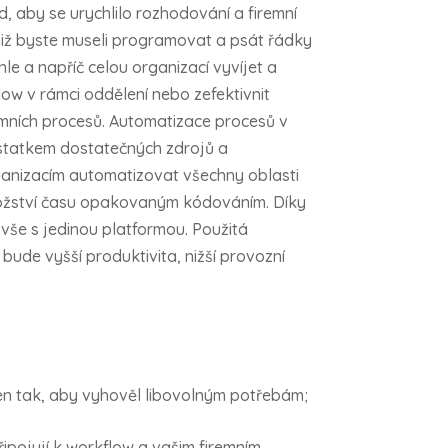
 aby se urychlilo rozhodování a firemní
aniž byste museli programovat a psát řádky
 a napříč celou organizací vyvíjet a
low v rámci oddělení nebo zefektivnit
iremních procesů. Automatizace procesů v
dostatkem dostatečných zdrojů a
rganizacím automatizovat všechny oblasti
množství času opakovaným kódováním. Díky
vše s jedinou platformou. Použitá
ude vyšší produktivita, nižší provozní
ořen tak, aby vyhověl libovolným potřebám;
ipojují k workflow a vašim firemním