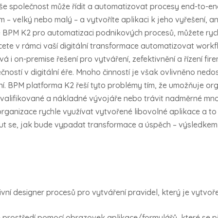
společnost může řídit a automatizovat procesy end-to-end,
m – velký nebo malý – a vytvoříte aplikaci k jeho vyřešení, 
PM K2 pro automatizaci podnikových procesů, můžete rychle
cete v rámci vaší digitální transformace automatizovat workf
á i on-premise řešení pro vytváření, zefektivnění a řízení f
čností v digitální éře. Mnoho činností je však ovlivněno ne
ní. BPM platforma K2 řeší tyto problémy tím, že umožňuje o
e kvalifikované a nákladné vývojáře nebo trávit nadměrné 
ganizace rychle využívat vytvořené libovolné aplikace a to 
t se, jak bude vypadat transformace a úspěch – výsledkem b
tivní designer procesů pro vytváření pravidel, který je vytv
é prostředí pomocí obrazovek aplikace/formulářů, které se př