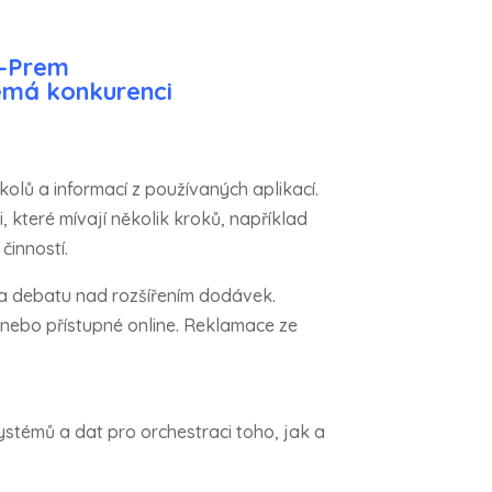
n-Prem
emá konkurenci
olů a informací z používaných aplikací.
 které mívají několik kroků, například
inností.
u a debatu nad rozšířením dodávek.
 nebo přístupné online. Reklamace ze
 systémů a dat pro orchestraci toho, jak a