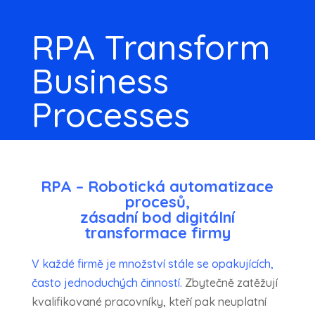
RPA Transform
Business
Processes
RPA – Robotická automatizace
procesů,
zásadní bod digitální
transformace firmy
V každé firmě je množství stále se opakujících,
často jednoduchých činností.
Zbytečně zatěžují
kvalifikované pracovníky, kteří pak neuplatní