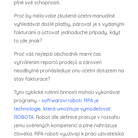
plně své schopnosti.
Proč by měla vaše zkušená účetní manuálně
vyhledávat došlé platby, párovat je s vydanými
fakturami a účtovat jednoduché případy, když
to jde jinak?
Proč váš nejlepší obchodník marní čas
vytvářením reportů prodejů a zároveň
neodbytně pronásleduje onu účetní dotazem na
stav fakturace?
Tyto cyklické rutinní činnosti mohou vykonávat
programy –
softwaroví roboti
.
RPA je
technologie, která umožňuje vymodelovat
ROBOTA
. Robot dle definice pracuje v rozsahu
jemu svěřených kompetencí a plně nahrazuje
člověka. RPA roboti využívají k práci uživatelská