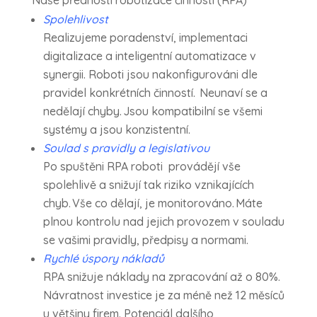
Naše přednosti robotizace činností (RPA)
Spolehlivost
Realizujeme poradenství, implementaci
digitalizace a inteligentní automatizace v
synergii. Roboti jsou nakonfigurováni dle
pravidel konkrétních činností. Neunaví se a
nedělají chyby. Jsou kompatibilní se všemi
systémy a jsou konzistentní.
Soulad s pravidly a legislativou
Po spuštěni RPA roboti provádějí vše
spolehlivě a snižují tak riziko vznikajících
chyb. Vše co dělají, je monitorováno. Máte
plnou kontrolu nad jejich provozem v souladu
se vašimi pravidly, předpisy a normami.
Rychlé úspory nákladů
RPA snižuje náklady na zpracování až o 80%.
Návratnost investice je za méně než 12 měsíců
u většiny firem. Potenciál dalšího