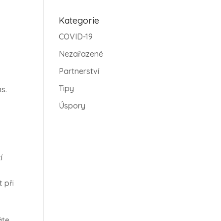
Kategorie
COVID-19
Nezařazené
Partnerství
Tipy
s.
Úspory
í
 při
áte