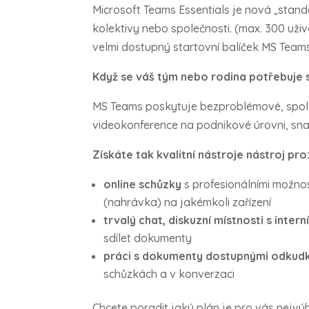
Microsoft Teams Essentials je nová „stan
kolektivy nebo společnosti. (max. 300 uži
velmi dostupný startovní balíček MS Teams
Když se váš tým nebo rodina potřebuje s
MS Teams poskytuje bezproblémové, spol
videokonference na podnikové úrovni, sn
Získáte tak kvalitní nástroje nástroj pro
online schůzky
s profesionálními možnos
(nahrávka) na jakémkoli zařízení
trvalý chat, diskuzní místnosti s interní
sdílet dokumenty
práci s dokumenty dostupnými odkudko
schůzkách a v konverzaci
Chcete poradit jaký plán je pro vás nejvý