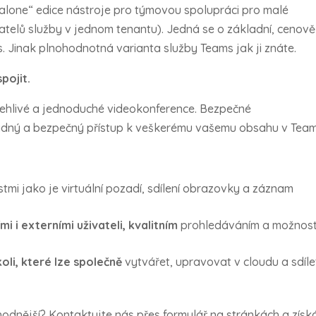
dalone“ edice nástroje pro týmovou spolupráci pro malé
vatelů služby v jednom tenantu). Jedná se o základní, cenově
. Jinak plnohodnotná varianta služby Teams jak ji znáte.
pojit.
ehlivé a jednoduché videokonference. Bezpečné
adný a bezpečný přístup k veškerému vašemu obsahu v Team
:
tmi jako je virtuální pozadí, sdílení obrazovky a záznam
mi i externími uživateli, kvalitním
prohledáváním a možnost
li, které lze společně
vytvářet, upravovat v cloudu a sdílet
hodnější? Kontaktujte nás přes formulář na stránkách a získ