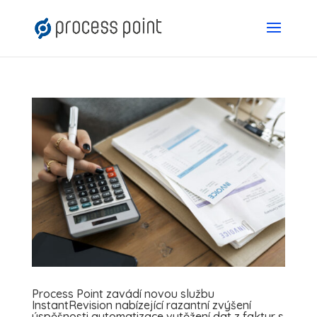
Process Point zavádí novou službu
InstantRevision nabízející razantní zvýšení
úspěšnosti automatizace vytěžení dat z faktur s